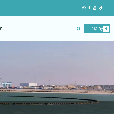
mi
Malay