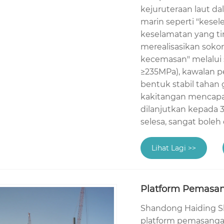
kejuruteraan laut d
marin seperti "kesel
keselamatan yang ti
merealisasikan soko
kecemasan" melalui s
≥235MPa), kawalan p
bentuk stabil tahan 
kakitangan mencapai
dilanjutkan kepada 
selesa, sangat boleh
Lihat Lagi >>
Platform Pemasa
Shandong Haiding Sh
platform pemasangan