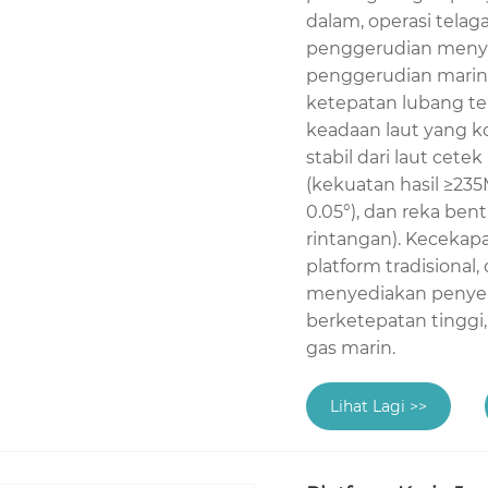
dalam, operasi tel
penggerudian menyel
penggerudian marin 
ketepatan lubang te
keadaan laut yang k
stabil dari laut cete
(kekuatan hasil ≥23
0.05°), dan reka ben
rintangan). Kecekap
platform tradisional
menyediakan penyel
berketepatan tingg
gas marin.
Lihat Lagi >>