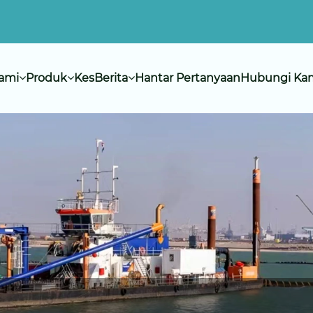
ami
Produk
Kes
Berita
Hantar Pertanyaan
Hubungi Ka