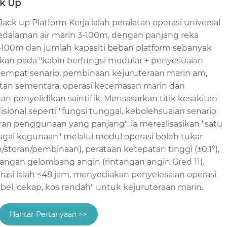
ck Up
k up Platform Kerja ialah peralatan operasi universal
edalaman air marin 3-100m, dengan panjang reka
-100m dan jumlah kapasiti beban platform sebanyak
an pada "kabin berfungsi modular + penyesuaian
uti empat senario: pembinaan kejuruteraan marin am,
tan sementara, operasi kecemasan marin dan
 penyelidikan saintifik. Mensasarkan titik kesakitan
isional seperti "fungsi tunggal, kebolehsuaian senario
ran penggunaan yang panjang", ia merealisasikan "satu
agai kegunaan" melalui modul operasi boleh tukar
storan/pembinaan), perataan ketepatan tinggi (±0.1°),
tangan gelombang angin (rintangan angin Gred 11).
asi ialah ≤48 jam, menyediakan penyelesaian operasi
sibel, cekap, kos rendah" untuk kejuruteraan marin.
Hantar Pertanyaan >>