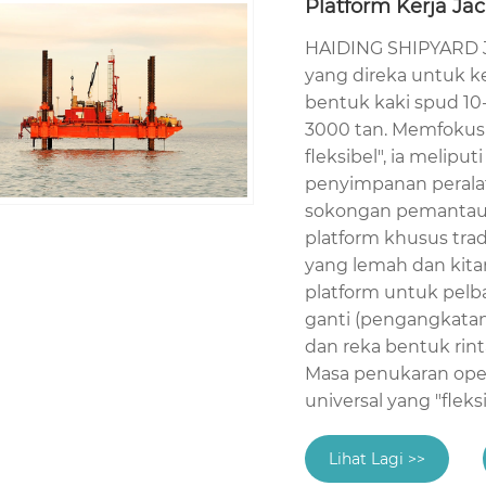
Platform Kerja Ja
HAIDING SHIPYARD Jac
yang direka untuk k
bentuk kaki spud 10
3000 tan. Memfokusk
fleksibel", ia melip
penyimpanan perala
sokongan pemantauan
platform khusus trad
yang lemah dan kita
platform untuk pelb
ganti (pengangkatan/
dan reka bentuk rin
Masa penukaran oper
universal yang "flek
Lihat Lagi >>