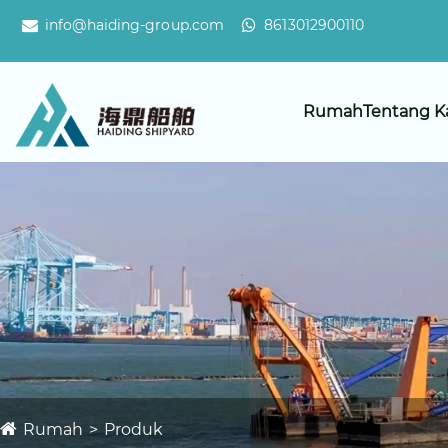
info@haiding-group.com
8613012900110
Rumah
Tentang K
Rumah
Produk