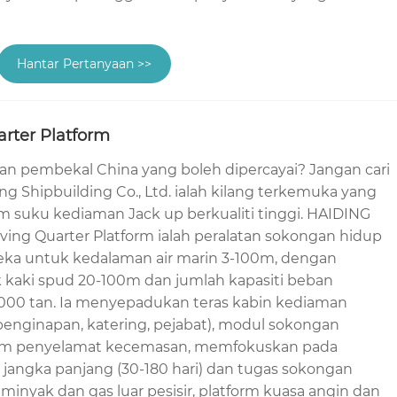
Hantar Pertanyaan >>
arter Platform
an pembekal China yang boleh dipercayai? Jangan cari
ng Shipbuilding Co., Ltd. ialah kilang terkemuka yang
 suku kediaman Jack up berkualiti tinggi. HAIDING
ving Quarter Platform ialah peralatan sokongan hidup
reka untuk kedalaman air marin 3-100m, dengan
 kaki spud 20-100m dan jumlah kapasiti beban
000 tan. Ia menyepadukan teras kabin kediaman
penginapan, katering, pejabat), modul sokongan
tem penyelamat kecemasan, memfokuskan pada
 jangka panjang (30-180 hari) dan tugas sokongan
inyak dan gas luar pesisir, platform kuasa angin dan