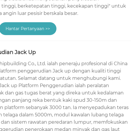
inggi, berketepatan tinggi, kecekapan tinggi" untuk
ngin luar pesisir berskala besar.
Hantar Pertanyaan >>
udian Jack Up
pbuilding Co., Ltd. ialah peneraju profesional di China
tform penggerudian Jack up dengan kualiti tinggi
patutan. Selamat datang untuk menghubungi kami.
ck up Platform Penggerudian ialah peralatan
k dan gas tugas berat yang direka untuk kedalaman
engan panjang reka bentuk kaki spud 30-150m dan
an platform sebanyak 3000 tan. Ia menyepadukan teras
n telaga dalam 5000m, modul kawalan lubang telaga
, dan sistem rawatan peredaran lumpur, memfokuskan
nggerudian penerokaan medan minyak dan gas laut