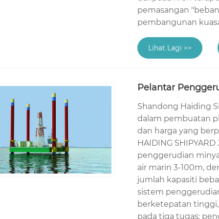
pemasangan "beban t
pembangunan kuasa a
Lihat Lagi >>
Pelantar Pengger
Shandong Haiding Shi
dalam pembuatan pla
dan harga yang ber
HAIDING SHIPYARD Ja
penggerudian minya
air marin 3-100m, d
jumlah kapasiti beb
sistem penggerudia
berketepatan tinggi
pada tiga tugas: pe