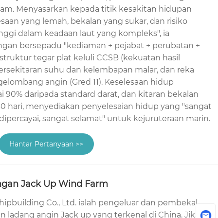
alam. Menyasarkan kepada titik kesakitan hidupan
esaan yang lemah, bekalan yang sukar, dan risiko
nggi dalam keadaan laut yang kompleks", ia
ngan bersepadu "kediaman + pejabat + perubatan +
truktur tegar plat keluli CCSB (kekuatan hasil
ersekitaran suhu dan kelembapan malar, dan reka
gelombang angin (Gred 11). Keselesaan hidup
 90% daripada standard darat, dan kitaran bekalan
30 hari, menyediakan penyelesaian hidup yang "sangat
 dipercayai, sangat selamat" untuk kejuruteraan marin.
Hantar Pertanyaan >>
ngan Jack Up Wind Farm
ipbuilding Co., Ltd. ialah pengeluar dan pembekal
 ladang angin Jack up yang terkenal di China. Jika