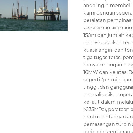
anda ingin membeli p
kami dengan segera.
peralatan pembinaan
kedalaman air marin
150m dan jumlah kap
menyepadukan teras 
kuasa angin, dan t
tiga tugas teras: pe
penyambungan tong 
16MW dan ke atas. B
seperti "permintaan
tinggi, dan ganggua
merealisasikan opera
ke laut dalam melalui
≥235MPa), perataan a
bentuk rintangan ang
pemasangan turbin a
daripada kren terap