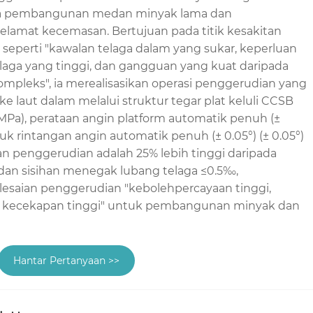
aga pembangunan medan minyak lama dan
amat kecemasan. Bertujuan pada titik kesakitan
seperti "kawalan telaga dalam yang sukar, keperluan
laga yang tinggi, dan gangguan yang kuat daripada
ompleks", ia merealisasikan operasi penggerudian yang
k ke laut dalam melalui struktur tegar plat keluli CCSB
5MPa), perataan angin platform automatik penuh (±
tuk rintangan angin automatik penuh (± 0.05°) (± 0.05°)
an penggerudian adalah 25% lebih tinggi daripada
, dan sisihan menegak lubang telaga ≤0.5‰,
esaian penggerudian "kebolehpercayaan tinggi,
i, kecekapan tinggi" untuk pembangunan minyak dan
Hantar Pertanyaan >>