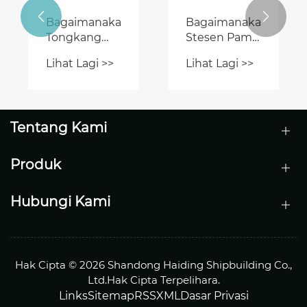
Lihat Lagi >>
Lihat Lagi >>
Boleh
Pedalaman


Meningkatkan
Mengoptimumkan
Kecekapan
Operasi
Penyelenggaraan
Laluan Air?
Laluan Air?
Tentang Kami
Produk
Hubungi Kami
Hak Cipta © 2026 Shandong Haiding Shipbuilding Co.,
Ltd.Hak Cipta Terpelihara.
Links
Sitemap
RSS
XML
Dasar Privasi