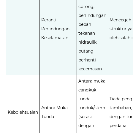
corong,
perlindungan
Peranti
Mencegah 
beban
Perlindungan
struktur y
tekanan
Keselamatan
oleh salah 
hidraulik,
butang
berhenti
kecemasan
Antara muka
cangkuk
tunda
Tiada peng
Antara Muka
tunduk/stern
tambahan, 
Kebolehsuaian
Tunda
(serasi
dengan tun
dengan
perdana