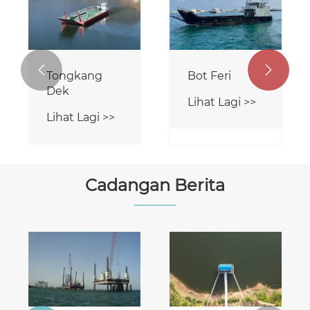
Tongkang
Pontoon
Lihat Lagi >>


Bot Feri
Lihat Lagi >>
Cadangan Berita
Bagaimanakah
Bagaimanakah
Korek
Bot Tunda
Keratan
Sungai