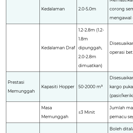
Memastikan
Kedalaman
2.0-5.0m
corong se
mengawal 
1.2-2.8m (1.2-
1.8m
Disesuaika
Kedalaman Draf
dipunggah,
operasi be
2.0-2.8m
dimuatkan)
Disesuaika
Prestasi
Kapasiti Hopper
50-2000 m³
kargo puka
Memunggah
(pasir/kerik
Masa
Jumlah ma
≤3 Minit
Memunggah
pemacu seg
Boleh dital