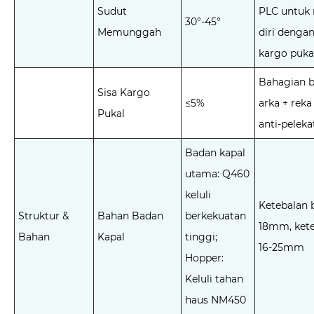
Sudut
PLC untuk
30°-45°
Memunggah
diri dengan
kargo puka
Bahagian 
Sisa Kargo
≤5%
arka + reka
Pukal
anti-peleka
Badan kapal
utama: Q460
keluli
Ketebalan 
Struktur &
Bahan Badan
berkekuatan
18mm, ket
Bahan
Kapal
tinggi;
16-25mm
Hopper:
Keluli tahan
haus NM450