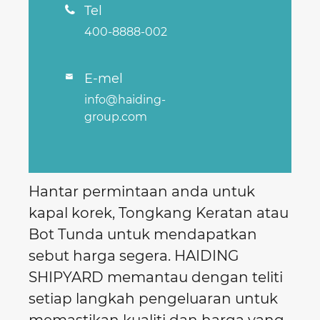
Tel

400-8888-002
E-mel

info@haiding-
group.com
Hantar permintaan anda untuk
kapal korek, Tongkang Keratan atau
Bot Tunda untuk mendapatkan
sebut harga segera. HAIDING
SHIPYARD memantau dengan teliti
setiap langkah pengeluaran untuk
memastikan kualiti dan harga yang