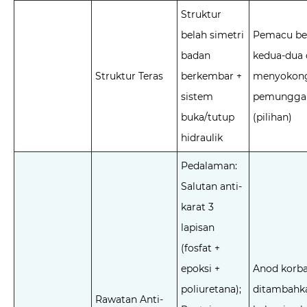
Struktur
belah simetri
Pemacu be
badan
kedua-dua 
Struktur Teras
berkembar +
menyokon
sistem
pemunggaha
buka/tutup
(pilihan)
hidraulik
Pedalaman:
Salutan anti-
karat 3
lapisan
(fosfat +
epoksi +
Anod korb
poliuretana);
ditambahk
Rawatan Anti-