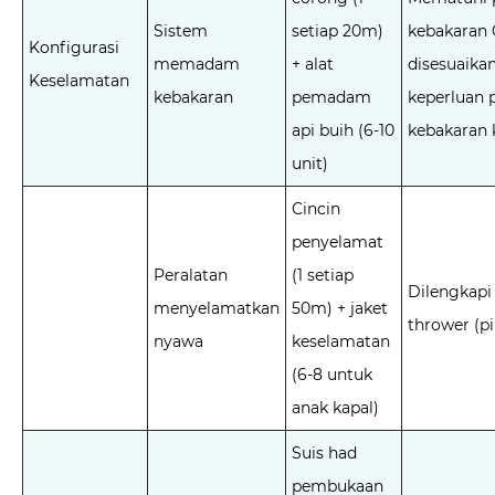
Sistem
setiap 20m)
kebakaran 
Konfigurasi
memadam
+ alat
disesuaika
Keselamatan
kebakaran
pemadam
keperluan 
api buih (6-10
kebakaran 
unit)
Cincin
penyelamat
Peralatan
(1 setiap
Dilengkapi 
menyelamatkan
50m) + jaket
thrower (pi
nyawa
keselamatan
(6-8 untuk
anak kapal)
Suis had
pembukaan