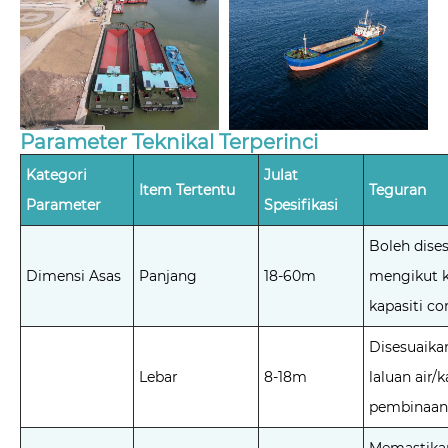
Parameter Teknikal Terperinci
Kategori
Julat
Item Tertentu
Teguran
Parameter
Spesifikasi
Boleh dise
Dimensi Asas
Panjang
18-60m
mengikut k
kapasiti c
Disesuaika
Lebar
8-18m
laluan air/
pembinaan