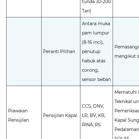
tunda 30-200
Tan)
Antara muka
pam lumpur
(8-16 inci),
Pemasanga
Peranti Pilihan
penutup
mengikut s
habuk atas
corong,
sensor beban
Mematuhi 
Teknikal u
CCS, DNV,
Piawaian
Pemeriksa
Pensijilan Kapal
LR, BV, KR,
Pensijilan
Kapal Sung
RINA, RS
Pedalaman
SOLAS