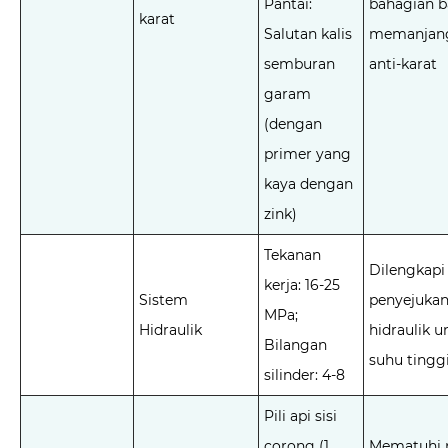
Pantai:
bahagian b
karat
Salutan kalis
memanjang
semburan
anti-karat
garam
(dengan
primer yang
kaya dengan
zink)
Tekanan
Dilengkapi
kerja: 16-25
Sistem
penyejuka
MPa;
Hidraulik
hidraulik u
Bilangan
suhu tingg
silinder: 4-8
Pili api sisi
corong (1
Mematuhi 