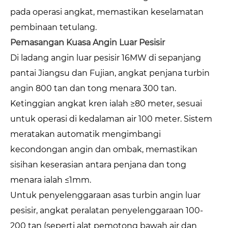
pada operasi angkat, memastikan keselamatan
pembinaan tetulang.
Pemasangan Kuasa Angin Luar Pesisir
Di ladang angin luar pesisir 16MW di sepanjang
pantai Jiangsu dan Fujian, angkat penjana turbin
angin 800 tan dan tong menara 300 tan.
Ketinggian angkat kren ialah ≥80 meter, sesuai
untuk operasi di kedalaman air 100 meter. Sistem
meratakan automatik mengimbangi
kecondongan angin dan ombak, memastikan
sisihan keserasian antara penjana dan tong
menara ialah ≤1mm.
Untuk penyelenggaraan asas turbin angin luar
pesisir, angkat peralatan penyelenggaraan 100-
200 tan (seperti alat pemotong bawah air dan