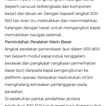
(seperti cerucuk terbengkalai dan komponen
besar) dari laluan air. Dengan kapasiti angkat 200-
500 tan, kren itu meletakkan dan memindahkan
halangan dengan tepat untuk mengangkut kapal,
memastikan navigasi selamat.
Pemindahan Peralatan Marin Besar
Angkat peralatan penerokaan laut dalam 500-800
tan (seperti modul kapal induk tenggelam
berawak dan pangkalan rangkaian pemerhatian
dasar laut) daripada kapal pengangkutan ke
platform operasi. Ketepatan kedudukan ±0.5m
menghalang kerosakan perlanggaran pada
peralatan.
Di pelabuhan pantai, pindahkan jentera
pelabuhan 300-500 tan (seperti kren dermaga dan