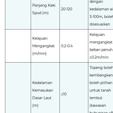
dengan
Panjang Kaki
20-120
kedalaman ai
Spud (m)
3-100m, bole
disesuaikan
Kelajuan
Kelajuan
mengangkat
Mengangkat
0.2-0.4
beban penuh
(m/min)
≥0.2m/min
Topeng bole
kembangkan
Kedalaman
boleh pilihan
Kemasukan
untuk tanah
≥10
Dasar Laut
lembut
(m)
(kawasan