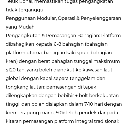
Teluk Bohai, memastikan tugas pengangkatan
tidak terganggu.
Penggunaan Modular, Operasi & Penyelenggaraan
yang Mudah
Pengangkutan & Pemasangan Bahagian: Platform
dibahagikan kepada 6-8 bahagian (bahagian
platform utama, bahagian kaki spud, bahagian
kren) dengan berat bahagian tunggal maksimum
≤120 tan, yang boleh diangkut ke kawasan laut
global dengan kapal separa tenggelam dan
tongkang lautan; pemasangan di tapak
dilengkapkan dengan bebibir + bolt berkekuatan
tinggi, dan boleh disiapkan dalam 7-10 hari dengan
kren terapung marin, 50% lebih pendek daripada
kitaran pemasangan platform integral tradisional;