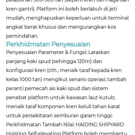
kren gantri). Platform ini boleh berlabuh di jeti
mudah, menghapuskan keperluan untuk terminal
angkat berat khusus dan mengurangkan kos
pemindahan.
Perkhidmatan Penyesuaian
Penyesuaian Parameter & Fungsi: Laraskan
panjang kaki spud (sehingga 120m) dan
konfigurasi kren (cth., menaik taraf kepada kren
kelas 1000 tan) mengikut senario operasi; tambah
peranti pemecah ais kaki spud dan sistem
penebat platform untuk kawasan laut kutub;
menaik taraf komponen kren keluli tahan karat
untuk persekitaran semburan garam tinggi;
Perkhidmatan Tambah Nilai: HAIDING SHIPYARD
Hoisting Self-elevating Platform boleh membantu