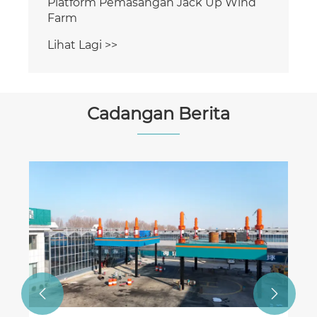
Cadangan Berita
HAIDING SHIPYARD Menyampaikan
Satu Lagi Platform Jack-Up ke
Malaysia: Ketukangan dan Kualiti
Lihat Lagi >>
Menempa Reputasi Luar Negara yang
Terkenal

