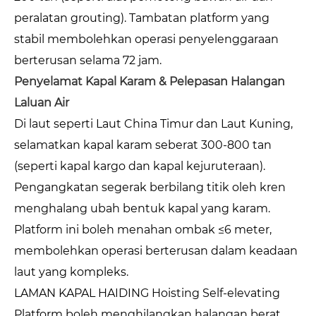
peralatan grouting). Tambatan platform yang
stabil membolehkan operasi penyelenggaraan
berterusan selama 72 jam.
Penyelamat Kapal Karam & Pelepasan Halangan
Laluan Air
Di laut seperti Laut China Timur dan Laut Kuning,
selamatkan kapal karam seberat 300-800 tan
(seperti kapal kargo dan kapal kejuruteraan).
Pengangkatan segerak berbilang titik oleh kren
menghalang ubah bentuk kapal yang karam.
Platform ini boleh menahan ombak ≤6 meter,
membolehkan operasi berterusan dalam keadaan
laut yang kompleks.
LAMAN KAPAL HAIDING Hoisting Self-elevating
Platform boleh menghilangkan halangan berat