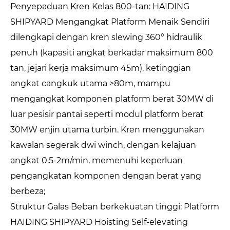
Penyepaduan Kren Kelas 800-tan: HAIDING
SHIPYARD Mengangkat Platform Menaik Sendiri
dilengkapi dengan kren slewing 360° hidraulik
penuh (kapasiti angkat berkadar maksimum 800
tan, jejari kerja maksimum 45m), ketinggian
angkat cangkuk utama ≥80m, mampu
mengangkat komponen platform berat 30MW di
luar pesisir pantai seperti modul platform berat
30MW enjin utama turbin. Kren menggunakan
kawalan segerak dwi winch, dengan kelajuan
angkat 0.5-2m/min, memenuhi keperluan
pengangkatan komponen dengan berat yang
berbeza;
Struktur Galas Beban berkekuatan tinggi: Platform
HAIDING SHIPYARD Hoisting Self-elevating