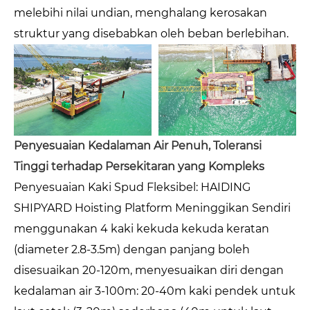
melebihi nilai undian, menghalang kerosakan
struktur yang disebabkan oleh beban berlebihan.
Penyesuaian Kedalaman Air Penuh, Toleransi
Tinggi terhadap Persekitaran yang Kompleks
Penyesuaian Kaki Spud Fleksibel: HAIDING
SHIPYARD Hoisting Platform Meninggikan Sendiri
menggunakan 4 kaki kekuda kekuda keratan
(diameter 2.8-3.5m) dengan panjang boleh
disesuaikan 20-120m, menyesuaikan diri dengan
kedalaman air 3-100m: 20-40m kaki pendek untuk