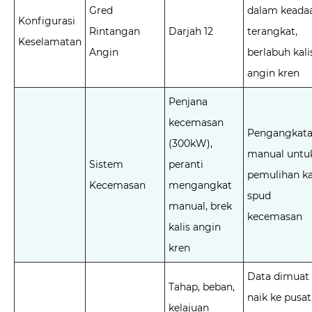
Gred
dalam keada
Konfigurasi
Rintangan
Darjah 12
terangkat,
Keselamatan
Angin
berlabuh kali
angin kren
Penjana
kecemasan
Pengangkat
(300kW),
manual untu
Sistem
peranti
pemulihan ka
Kecemasan
mengangkat
spud
manual, brek
kecemasan
kalis angin
kren
Data dimuat
Tahap, beban,
naik ke pusat
kelajuan