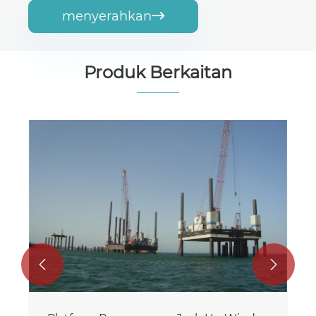
menyerahkan

Produk Berkaitan
Platform Kerja Jack Up
Lihat Lagi >>

